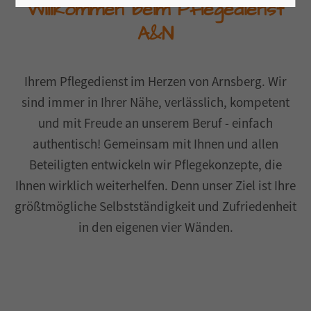
Willkommen beim Pflegedienst
A&N
Ihrem Pflegedienst im Herzen von Arnsberg. Wir
sind immer in Ihrer Nähe, verlässlich, kompetent
und mit Freude an unserem Beruf - einfach
authentisch! Gemeinsam mit Ihnen und allen
Beteiligten entwickeln wir Pflegekonzepte, die
Ihnen wirklich weiterhelfen. Denn unser Ziel ist Ihre
größtmögliche Selbstständigkeit und Zufriedenheit
in den eigenen vier Wänden.